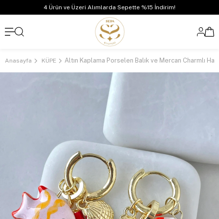
4 Ürün ve Üzeri Alımlarda Sepette %15 İndirim!
Anasayfa
KÜPE