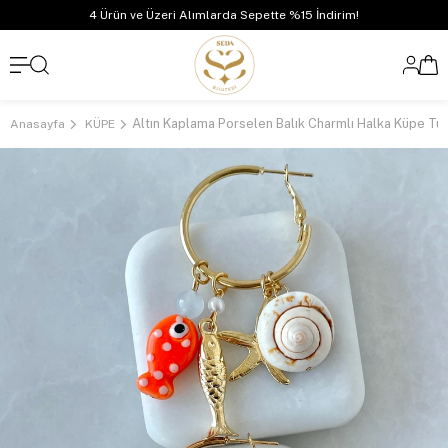
4 Ürün ve Üzeri Alımlarda Sepette %15 İndirim!
Anasayfa
KÜPE