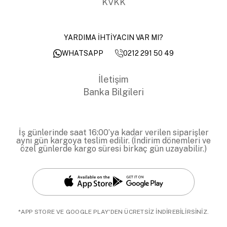
KVKK
YARDIMA İHTİYACIN VAR MI?
0212 291 50 49
WHATSAPP
İletişim
Banka Bilgileri
İş günlerinde saat 16:00’ya kadar verilen siparişler
aynı gün kargoya teslim edilir. (İndirim dönemleri ve
özel günlerde kargo süresi birkaç gün uzayabilir.)
*APP STORE VE GOOGLE PLAY'DEN ÜCRETSİZ İNDİREBİLİRSİNİZ.