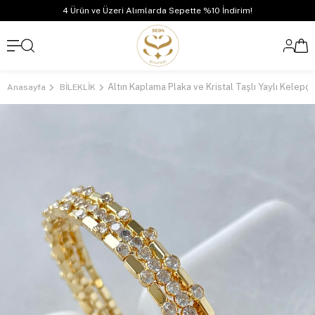
4 Ürün ve Üzeri Alımlarda Sepette %10 İndirim!
Altın Kaplama Plaka ve Kristal Taşlı Yaylı Kelepç
Anasayfa
BİLEKLİK