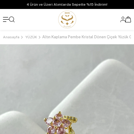
4 Ürün ve Üzeri Alımlarda Sepette %15 İndirim!
Altın Kaplama Pembe Kristal Dönen Çiçek Yüzük G
Anasayfa
YÜZÜK