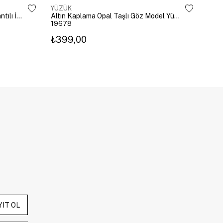
YÜZÜK
YÜZ
Altın Kaplama Damla Kristal Sallantılı İkili Yüzük Gold
Altın Kaplama Opal Taşlı Göz Model Yüzük Pembe
19678
196
₺399,00
₺3
YIT OL