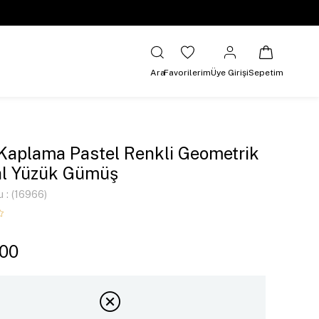
Ara
Favorilerim
Üye Girişi
Sepetim
 Kaplama Pastel Renkli Geometrik
al Yüzük Gümüş
u
(16966)
,00