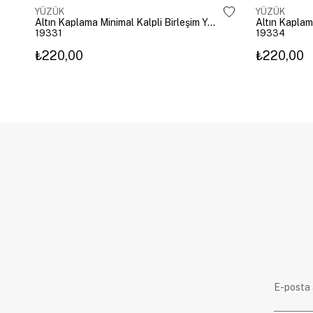
YÜZÜK
YÜZÜK
Altın Kaplama Minimal Kalpli Birleşim Yüzük Gold
Altın Kaplam
19331
19334
₺220,00
₺220,00