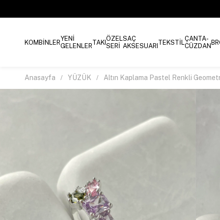
YENİ
ÖZEL
SAÇ
ÇANTA-
KOMBİNLER
TAKI
TEKSTİL
BR
GELENLER
SERİ
AKSESUARI
CÜZDAN
Anasayfa
YÜZÜK
Altın Kaplama Pastel Renkli Geomet