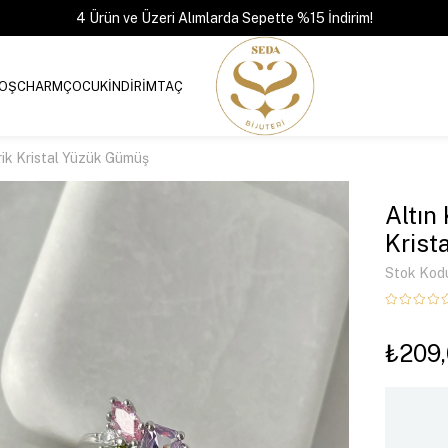
4 Ürün ve Üzeri Alımlarda Sepette %15 İndirim!
OŞ
CHARM
ÇOCUK
İNDİRİM
TAÇ
rik Kristal Yüzük Gümüş
Altın
Krist
Stok Kod
₺209