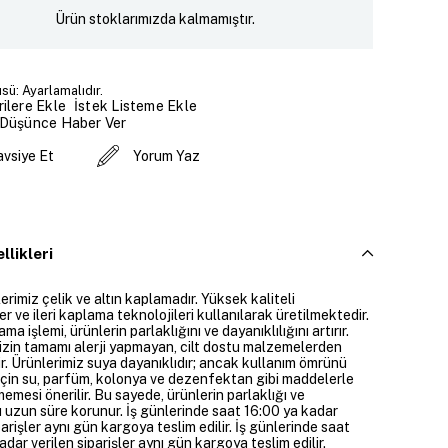
Ürün stoklarımızda kalmamıştır.
sü: Ayarlamalıdır.
İstek Listeme Ekle
ilere Ekle
 Düşünce Haber Ver
avsiye Et
Yorum Yaz
llikleri
rimiz çelik ve altın kaplamadır. Yüksek kaliteli
 ve ileri kaplama teknolojileri kullanılarak üretilmektedir.
ama işlemi, ürünlerin parlaklığını ve dayanıklılığını artırır.
izin tamamı alerji yapmayan, cilt dostu malzemelerden
ir. Ürünlerimiz suya dayanıklıdır; ancak kullanım ömrünü
çin su, parfüm, kolonya ve dezenfektan gibi maddelerle
mesi önerilir. Bu sayede, ürünlerin parlaklığı ve
 uzun süre korunur. İş günlerinde saat 16:00 ya kadar
parişler aynı gün kargoya teslim edilir. İş günlerinde saat
dar verilen siparişler aynı gün kargoya teslim edilir.