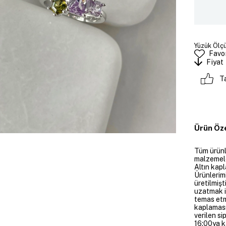
Yüzük Ölçü
Favor
Fiyat
T
Ürün Öze
Tüm ürünle
malzemeler
Altın kapl
Ürünlerim
üretilmişt
uzatmak i
temas etme
kaplaması
verilen si
16:00ya ka