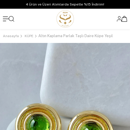
4 Ürün ve Üzeri Alımlarda Sepette %15 İndirim!
Altın Kaplama Parlak Taşlı Daire Küpe Yeşil
Anasayfa
KÜPE