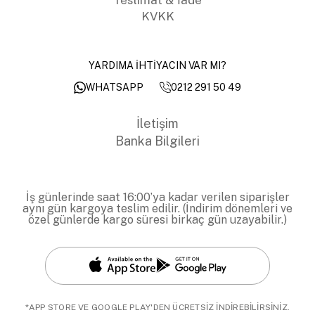
KVKK
YARDIMA İHTİYACIN VAR MI?
0212 291 50 49
WHATSAPP
İletişim
Banka Bilgileri
İş günlerinde saat 16:00’ya kadar verilen siparişler
aynı gün kargoya teslim edilir. (İndirim dönemleri ve
özel günlerde kargo süresi birkaç gün uzayabilir.)
*APP STORE VE GOOGLE PLAY'DEN ÜCRETSİZ İNDİREBİLİRSİNİZ.