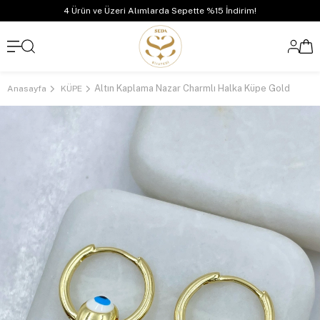
4 Ürün ve Üzeri Alımlarda Sepette %15 İndirim!
Altın Kaplama Nazar Charmlı Halka Küpe Gold
Anasayfa
KÜPE