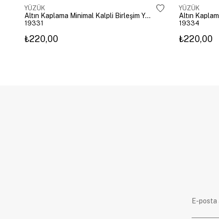
YÜZÜK
YÜZÜK
Altın Kaplama Minimal Kalpli Birleşim Yüzük Gold
Altın Kaplam
19331
19334
₺220,00
₺220,00