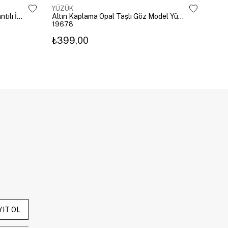
YÜZÜK
YÜZ
Altın Kaplama Damla Kristal Sallantılı İkili Yüzük Gold
Altın Kaplama Opal Taşlı Göz Model Yüzük Pembe
19678
196
₺399,00
₺3
YIT OL