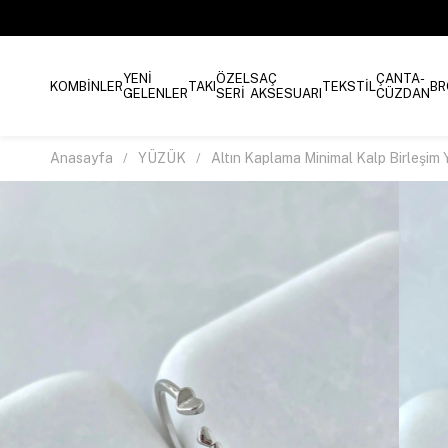
YENİ
ÖZEL
SAÇ
ÇANTA-
KOMBİNLER
TAKI
TEKSTİL
BR
GELENLER
SERİ
AKSESUARI
CÜZDAN
Anasayfa
YÜZÜK
Altın Kaplama Minimal Kalp Birleşi