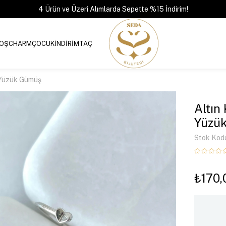
4 Ürün ve Üzeri Alımlarda Sepette %15 İndirim!
OŞ
CHARM
ÇOCUK
İNDİRİM
TAÇ
m Yüzük Gümüş
Altın
Yüzü
Stok Kod
₺170,