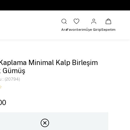
Ara
Favorilerim
Üye Girişi
Sepetim
 Kaplama Minimal Kalp Birleşim
k Gümüş
u
(20794)
00