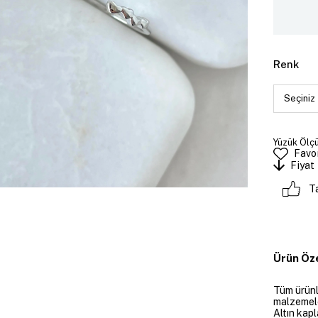
Renk
Yüzük Ölçü
Favor
Fiyat
T
Ürün Öze
Tüm ürünle
malzemeler
Altın kapl