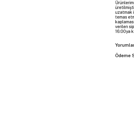
Ürünlerim
üretilmişt
uzatmak i
temas etme
kaplaması
verilen si
16:00ya ka
Yorumla
Ödeme S