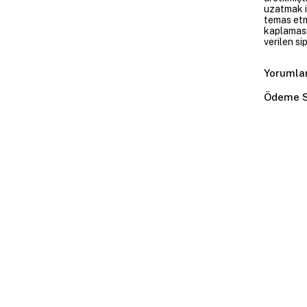
uzatmak i
temas etme
kaplaması
verilen si
Yorumla
Ödeme S