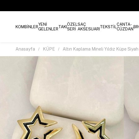
YENİ
ÖZEL
SAÇ
ÇANTA-
KOMBİNLER
TAKI
TEKSTİL
BR
GELENLER
SERİ
AKSESUARI
CÜZDAN
Anasayfa
KÜPE
Altın Kaplama Mineli Yıldız Küpe Siyah