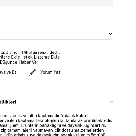
u: 3 cm'dir. 14k altın rengindedir.
İstek Listeme Ekle
ilere Ekle
 Düşünce Haber Ver
avsiye Et
Yorum Yaz
llikleri
rimiz çelik ve altın kaplamadır. Yüksek kaliteli
 ve ileri kaplama teknolojileri kullanılarak üretilmektedir.
ama işlemi, ürünlerin parlaklığını ve dayanıklılığını artırır.
izin tamamı alerji yapmayan, cilt dostu malzemelerden
ir. Ürünlerimiz suya dayanıklıdır; ancak kullanım ömrünü