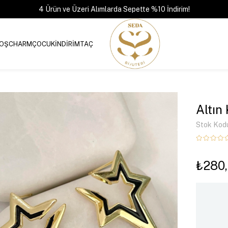
4 Ürün ve Üzeri Alımlarda Sepette %10 İndirim!
OŞ
CHARM
ÇOCUK
İNDİRİM
TAÇ
Altın
Stok Kod
₺280