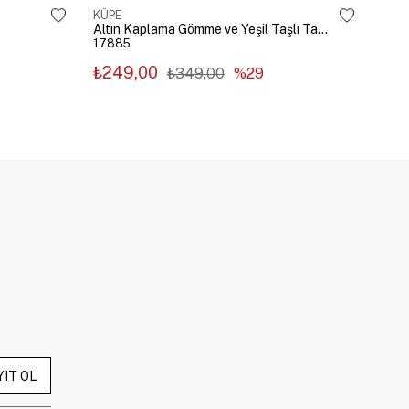
KÜPE
KÜP
Altın Kaplama Gömme ve Yeşil Taşlı Tasarım Küpe Gümüş
17885
178
₺249,00
₺2
₺349,00
%29
YIT OL