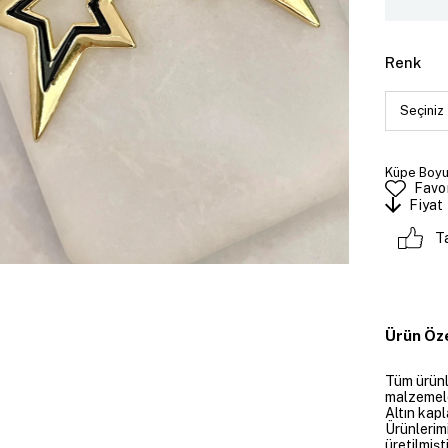
Renk
Küpe Boyut
Favor
Fiyat
T
Ürün Öze
Tüm ürünle
malzemeler
Altın kapl
Ürünlerim
üretilmişt