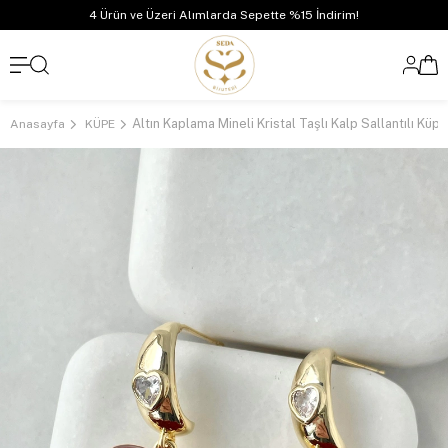
4 Ürün ve Üzeri Alımlarda Sepette %15 İndirim!
Anasayfa
KÜPE