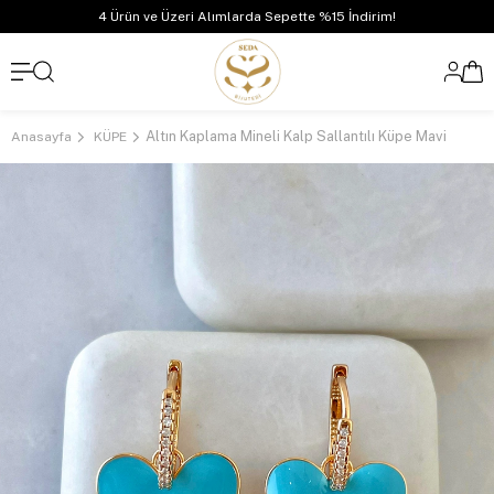
4 Ürün ve Üzeri Alımlarda Sepette %15 İndirim!
Altın Kaplama Mineli Kalp Sallantılı Küpe Mavi
Anasayfa
KÜPE