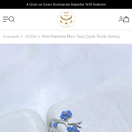
4 Ürün ve Üzeri Alımlarda Sepette %15 İndirim!
Altın Kaplama Mavi Taşlı Çiçek Yüzük Gümüş
Anasayfa
YÜZÜK