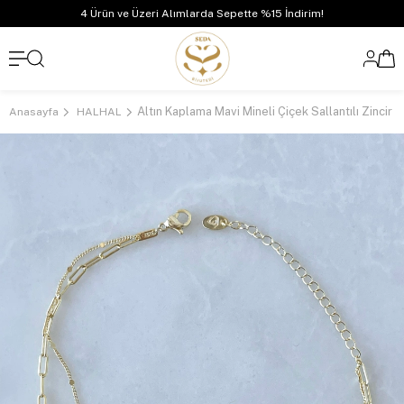
4 Ürün ve Üzeri Alımlarda Sepette %15 İndirim!
Anasayfa
HALHAL