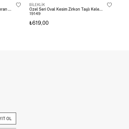
BİLEKLİK
BİLE
Altın Kaplama Emoji Model Şahmeran Gümüş
Özel Seri Oval Kesim Zirkon Taşlı Kelepçe Gold
19149
192
₺619,00
₺27
YIT OL