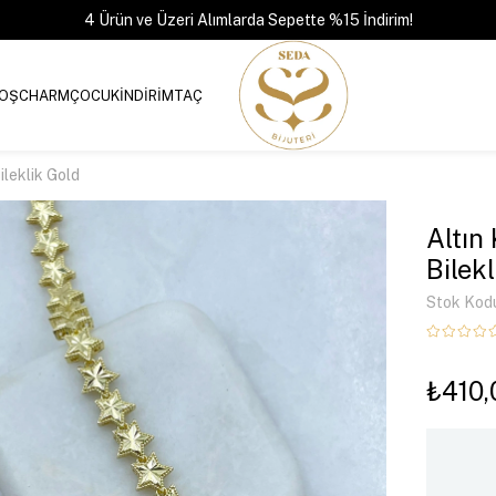
4 Ürün ve Üzeri Alımlarda Sepette %15 İndirim!
OŞ
CHARM
ÇOCUK
İNDİRİM
TAÇ
ileklik Gold
Altın
Bilek
Stok Kod
₺410,