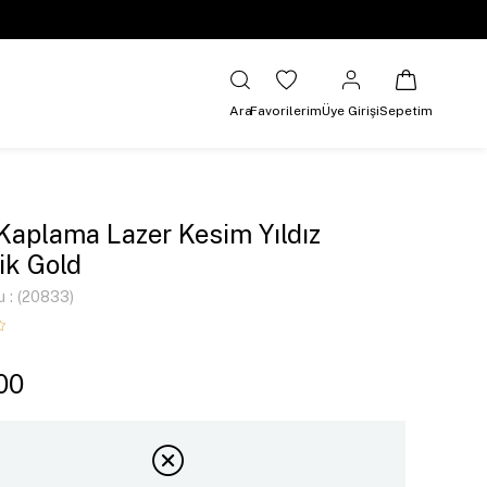
Ara
Favorilerim
Üye Girişi
Sepetim
 Kaplama Lazer Kesim Yıldız
lik Gold
u
(20833)
00