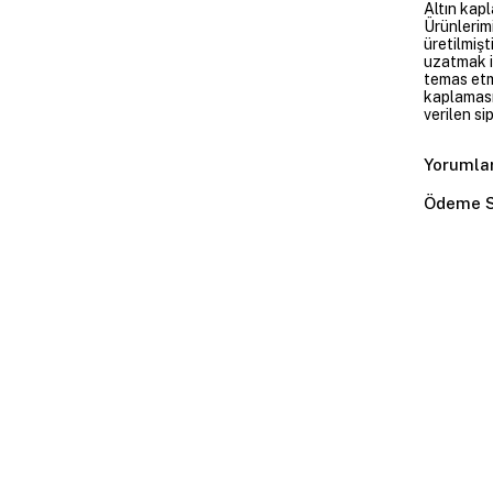
Altın kapl
Ürünlerim
üretilmişt
uzatmak i
temas etme
kaplaması
verilen si
Yorumla
Ödeme S