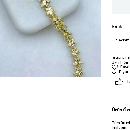
Renk
Bileklik uz
Uzunluğu: 
Favor
Fiyat
T
Ürün Öze
Tüm ürünle
malzemeler