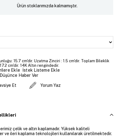
Ürün stoklarımızda kalmamıştır.
unluğu: 15.7 cm'dir. Uzatma Zinciri : 1.5 cm'dir. Toplam Bileklik
17.2 cm'dir. 14K Altın rengindedir.
İstek Listeme Ekle
ilere Ekle
 Düşünce Haber Ver
avsiye Et
Yorum Yaz
llikleri
rimiz çelik ve altın kaplamadır. Yüksek kaliteli
 ve ileri kaplama teknolojileri kullanılarak üretilmektedir.