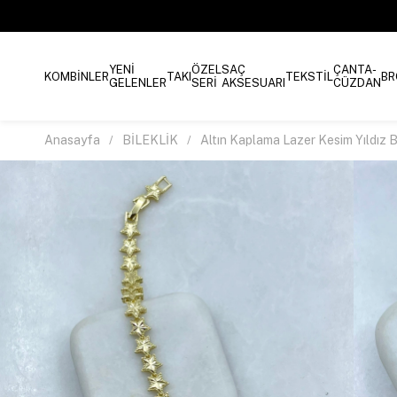
YENİ
ÖZEL
SAÇ
ÇANTA-
KOMBİNLER
TAKI
TEKSTİL
BR
GELENLER
SERİ
AKSESUARI
CÜZDAN
Anasayfa
BİLEKLİK
Altın Kaplama Lazer Kesim Yıldız B