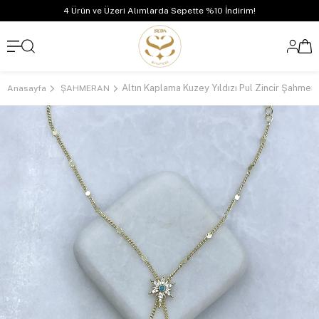
4 Ürün ve Üzeri Alımlarda Sepette %10 İndirim!
Altın Kaplama Kuzey Yıldızı Pul Zincir Şahmer
Anasayfa
ŞAHMERAN