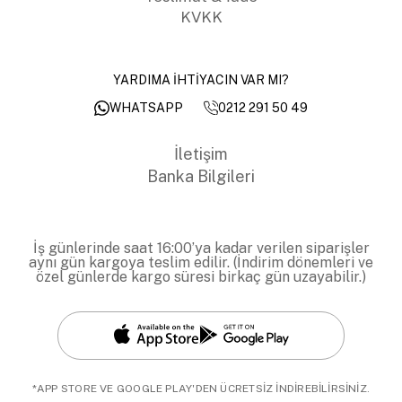
KVKK
YARDIMA İHTİYACIN VAR MI?
0212 291 50 49
WHATSAPP
İletişim
Banka Bilgileri
İş günlerinde saat 16:00’ya kadar verilen siparişler
aynı gün kargoya teslim edilir. (İndirim dönemleri ve
özel günlerde kargo süresi birkaç gün uzayabilir.)
*APP STORE VE GOOGLE PLAY'DEN ÜCRETSİZ İNDİREBİLİRSİNİZ.