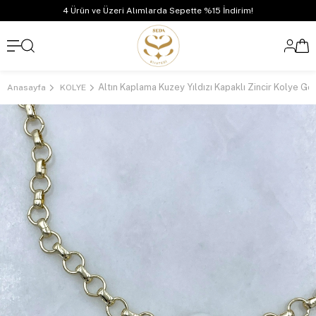
4 Ürün ve Üzeri Alımlarda Sepette %15 İndirim!
Altın Kaplama Kuzey Yıldızı Kapaklı Zincir Kolye Go
Anasayfa
KOLYE