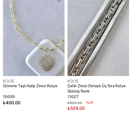
KOLYE
KOLYE
Gömme Taşlı Kalp Zincir Kolye
Çelik Zincir Detaylı Üç Sıra Kolye
Gümüş Renk
15609
11627
₺400,00
%41
₺899,00
₺529,00