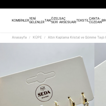
YENİ
ÖZEL
SAÇ
ÇANTA-
KOMBİNLER
TAKI
TEKSTİL
BR
GELENLER
SERİ
AKSESUARI
CÜZDAN
Anasayfa
KÜPE
Altın Kaplama Kristal ve Gömme Taşlı 