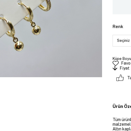
Renk
Küpe Boyutu
Favor
Fiyat
T
Ürün Öze
Tüm ürünle
malzemeler
Altın kapl