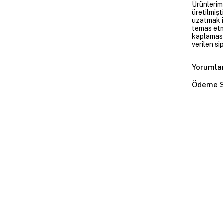
Ürünlerim
üretilmişt
uzatmak i
temas etme
kaplaması
verilen si
Yorumla
Ödeme S