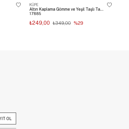
KÜPE
KÜP
Altın Kaplama Gömme ve Yeşil Taşlı Tasarım Küpe Gümüş
17885
178
₺249,00
₺2
₺349,00
%29
YIT OL