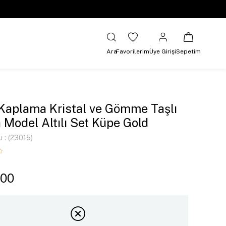
Ara
Favorilerim
Üye Girişi
Sepetim
 Kaplama Kristal ve Gömme Taşlı
 Model Altılı Set Küpe Gold
u
(23015)
,00