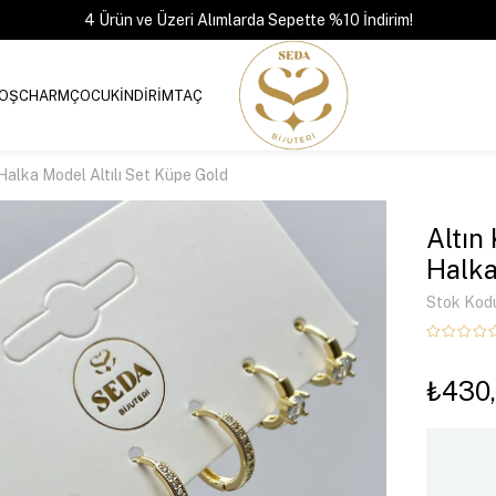
4 Ürün ve Üzeri Alımlarda Sepette %10 İndirim!
OŞ
CHARM
ÇOCUK
İNDİRİM
TAÇ
Halka Model Altılı Set Küpe Gold
Altın
Halka
Stok Kod
₺430