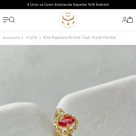
4 Ürün ve Üzeri Alımlarda Sepette %15 İndirim!
Altın Kaplama Kristal Taşlı Yüzük Pembe
Anasayfa
YÜZÜK