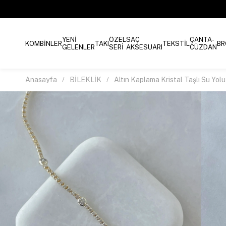
YENİ
ÖZEL
SAÇ
ÇANTA-
KOMBİNLER
TAKI
TEKSTİL
BR
GELENLER
SERİ
AKSESUARI
CÜZDAN
Anasayfa
BİLEKLİK
Altın Kaplama Kristal Taşlı Su Yolu