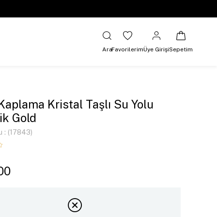
Ara
Favorilerim
Üye Girişi
Sepetim
 Kaplama Kristal Taşlı Su Yolu
lik Gold
u
(17843)
00