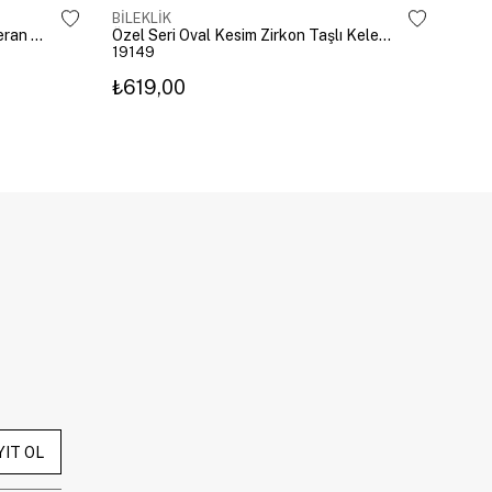
BİLEKLİK
BİLE
Altın Kaplama Emoji Model Şahmeran Gümüş
Özel Seri Oval Kesim Zirkon Taşlı Kelepçe Gold
19149
192
₺619,00
₺27
YIT OL