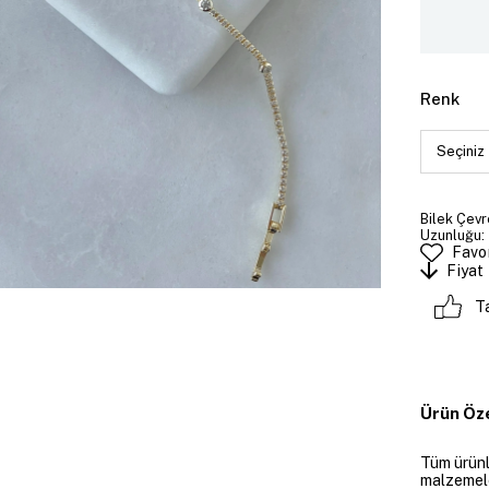
Renk
Bilek Çevre
Uzunluğu: 
Favor
Fiyat
T
Ürün Öze
Tüm ürünle
malzemeler