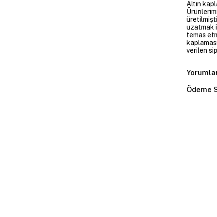
Altın kapl
Ürünlerim
üretilmişt
uzatmak i
temas etme
kaplaması
verilen si
Yorumla
Ödeme S