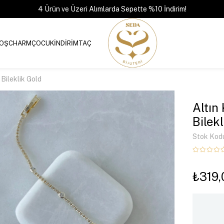
4 Ürün ve Üzeri Alımlarda Sepette %10 İndirim!
OŞ
CHARM
ÇOCUK
İNDİRİM
TAÇ
 Bileklik Gold
Altın
Bilek
Stok Kod
₺319,