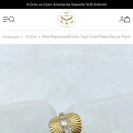
4 Ürün ve Üzeri Alımlarda Sepette %15 İndirim!
Anasayfa
YÜZÜK