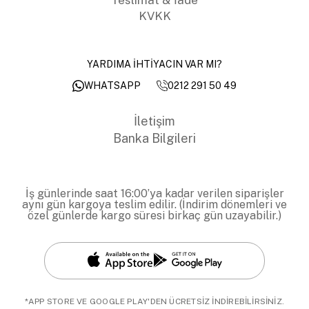
KVKK
YARDIMA İHTİYACIN VAR MI?
0212 291 50 49
WHATSAPP
İletişim
Banka Bilgileri
İş günlerinde saat 16:00’ya kadar verilen siparişler
aynı gün kargoya teslim edilir. (İndirim dönemleri ve
özel günlerde kargo süresi birkaç gün uzayabilir.)
*APP STORE VE GOOGLE PLAY'DEN ÜCRETSİZ İNDİREBİLİRSİNİZ.