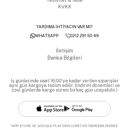
KVKK
YARDIMA İHTİYACIN VAR MI?
0212 291 50 49
WHATSAPP
İletişim
Banka Bilgileri
İş günlerinde saat 16:00’ya kadar verilen siparişler
aynı gün kargoya teslim edilir. (İndirim dönemleri ve
özel günlerde kargo süresi birkaç gün uzayabilir.)
*APP STORE VE GOOGLE PLAY'DEN ÜCRETSİZ İNDİREBİLİRSİNİZ.