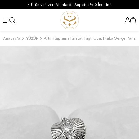
4 Ürün ve Üzeri Alımlarda Sepette %10 İndirim!
Anasayfa
YÜZÜK