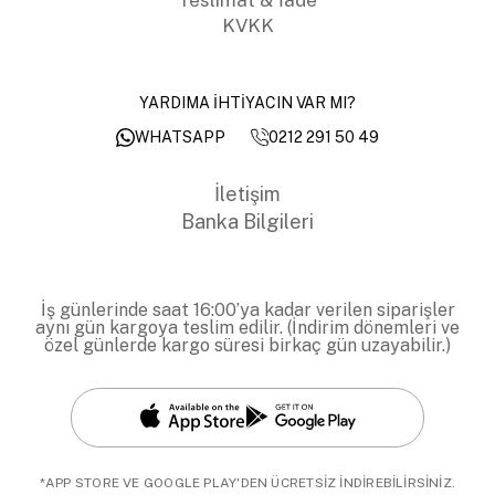
KVKK
YARDIMA İHTİYACIN VAR MI?
0212 291 50 49
WHATSAPP
İletişim
Banka Bilgileri
İş günlerinde saat 16:00’ya kadar verilen siparişler
aynı gün kargoya teslim edilir. (İndirim dönemleri ve
özel günlerde kargo süresi birkaç gün uzayabilir.)
*APP STORE VE GOOGLE PLAY'DEN ÜCRETSİZ İNDİREBİLİRSİNİZ.