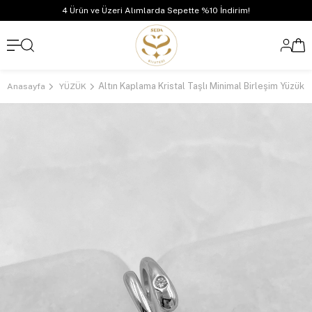
4 Ürün ve Üzeri Alımlarda Sepette %10 İndirim!
Altın Kaplama Kristal Taşlı Minimal Birleşim Yüzük
Anasayfa
YÜZÜK