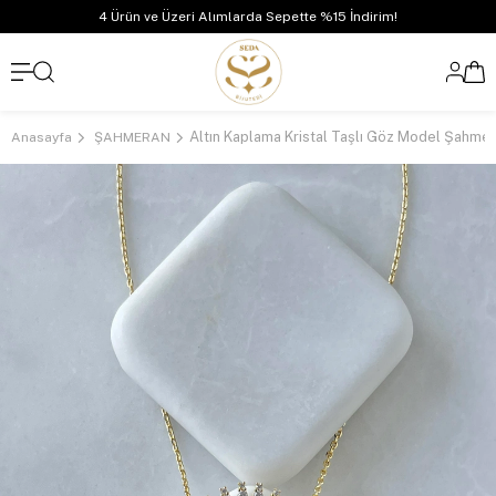
4 Ürün ve Üzeri Alımlarda Sepette %15 İndirim!
Altın Kaplama Kristal Taşlı Göz Model Şahme
Anasayfa
ŞAHMERAN