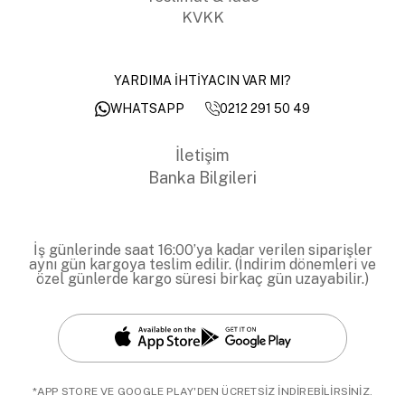
KVKK
YARDIMA İHTİYACIN VAR MI?
0212 291 50 49
WHATSAPP
İletişim
Banka Bilgileri
İş günlerinde saat 16:00’ya kadar verilen siparişler
aynı gün kargoya teslim edilir. (İndirim dönemleri ve
özel günlerde kargo süresi birkaç gün uzayabilir.)
*APP STORE VE GOOGLE PLAY'DEN ÜCRETSİZ İNDİREBİLİRSİNİZ.