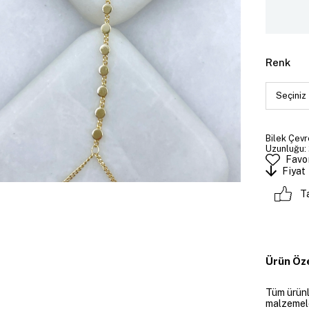
Renk
Bilek Çevre
Uzunluğu: 
Favor
Fiyat
T
Ürün Öze
Tüm ürünle
malzemeler