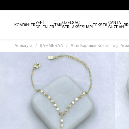
YENİ
ÖZEL
SAÇ
ÇANTA-
KOMBİNLER
TAKI
TEKSTİL
BR
GELENLER
SERİ
AKSESUARI
CÜZDAN
Anasayfa
ŞAHMERAN
Altın Kaplama Kristal Taşlı Arp