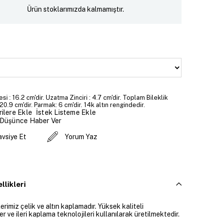
Ürün stoklarımızda kalmamıştır.
si : 16.2 cm'dir. Uzatma Zinciri : 4.7 cm'dir. Toplam Bileklik
20.9 cm'dir. Parmak: 6 cm'dir. 14k altın rengindedir.
İstek Listeme Ekle
ilere Ekle
 Düşünce Haber Ver
avsiye Et
Yorum Yaz
llikleri
rimiz çelik ve altın kaplamadır. Yüksek kaliteli
 ve ileri kaplama teknolojileri kullanılarak üretilmektedir.