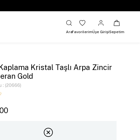
Ara
Favorilerim
Üye Girişi
Sepetim
 Kaplama Kristal Taşlı Arpa Zincir
eran Gold
u
(20666)
,00