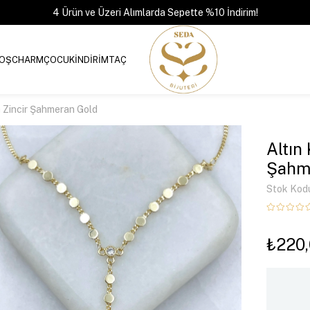
4 Ürün ve Üzeri Alımlarda Sepette %10 İndirim!
OŞ
CHARM
ÇOCUK
İNDİRİM
TAÇ
a Zincir Şahmeran Gold
Altın
Şahm
Stok Kod
₺220