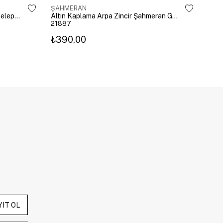
ŞAHMERAN
ŞAH
Altın Kaplama Mavi Kristal Kalp Kelepçe Şahmeran Gold
Altın Kaplama Arpa Zincir Şahmeran Gold
21887
222
₺390,00
₺3
YIT OL