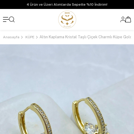
4 Ürün ve Üzeri Alımlarda Sepette %10 İndirim!
Altın Kaplama Kristal Taşlı Çiçek Charmlı Küpe Gold
Anasayfa
KÜPE