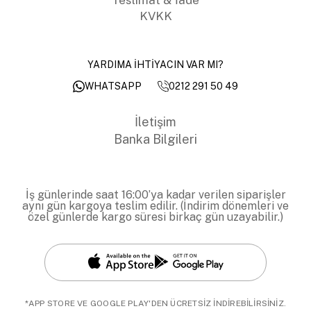
KVKK
YARDIMA İHTİYACIN VAR MI?
0212 291 50 49
WHATSAPP
İletişim
Banka Bilgileri
İş günlerinde saat 16:00’ya kadar verilen siparişler
aynı gün kargoya teslim edilir. (İndirim dönemleri ve
özel günlerde kargo süresi birkaç gün uzayabilir.)
*APP STORE VE GOOGLE PLAY'DEN ÜCRETSİZ İNDİREBİLİRSİNİZ.