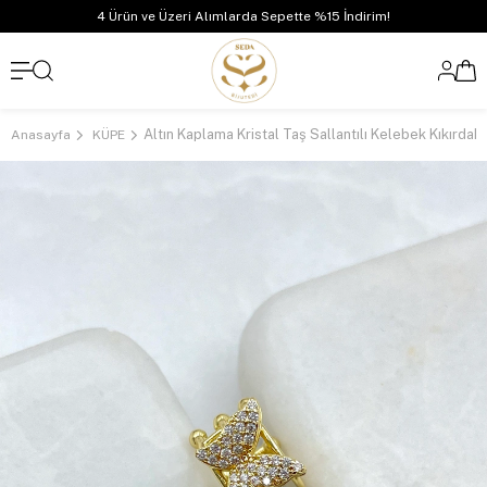
4 Ürün ve Üzeri Alımlarda Sepette %15 İndirim!
Anasayfa
KÜPE