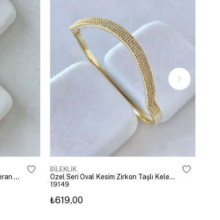
BİLEKLİK
BİLE
Altın Kaplama Emoji Model Şahmeran Gümüş
Özel Seri Oval Kesim Zirkon Taşlı Kelepçe Gold
19149
192
₺619,00
₺27