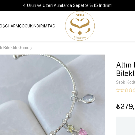
4 Ürün ve Üzeri Alımlarda Sepette %15 İndirim!
OŞ
CHARM
ÇOCUK
İNDİRİM
TAÇ
lı Bileklik Gümüş
Altın
Bilek
Stok Kod
₺279