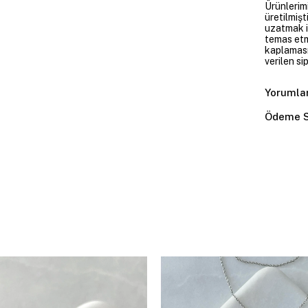
Ürünlerim
üretilmişt
uzatmak i
temas etme
kaplaması
verilen si
Yorumla
Ödeme S