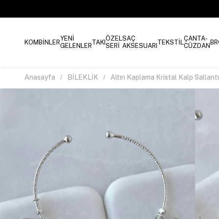
YENİ
ÖZEL
SAÇ
ÇANTA-
KOMBİNLER
TAKI
TEKSTİL
BR
GELENLER
SERİ
AKSESUARI
CÜZDAN
Anasayfa
BİLEKLİK
Altın Kaplama Kristal Kalp Sallantı