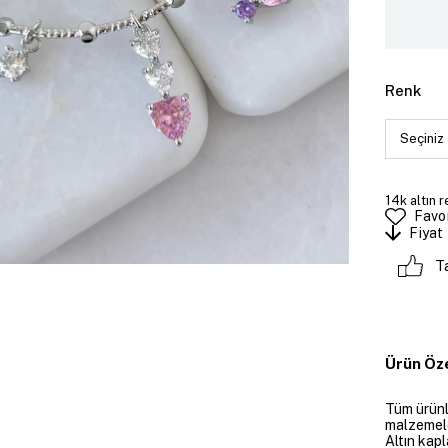
Renk
14k altın r
Favor
Fiyat
T
Ürün Öze
Tüm ürünle
malzemeler
Altın kapl