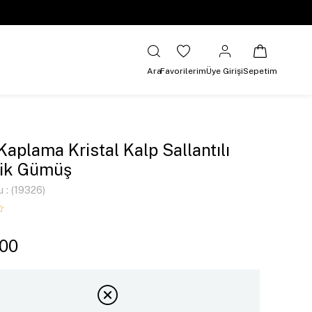
Ara
Favorilerim
Üye Girişi
Sepetim
 Kaplama Kristal Kalp Sallantılı
lik Gümüş
u
(19326)
,00