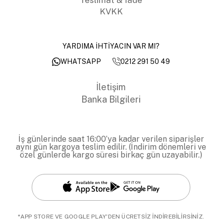
KVKK
YARDIMA İHTİYACIN VAR MI?
0212 291 50 49
WHATSAPP
İletişim
Banka Bilgileri
İş günlerinde saat 16:00’ya kadar verilen siparişler
aynı gün kargoya teslim edilir. (İndirim dönemleri ve
özel günlerde kargo süresi birkaç gün uzayabilir.)
*APP STORE VE GOOGLE PLAY'DEN ÜCRETSİZ İNDİREBİLİRSİNİZ.