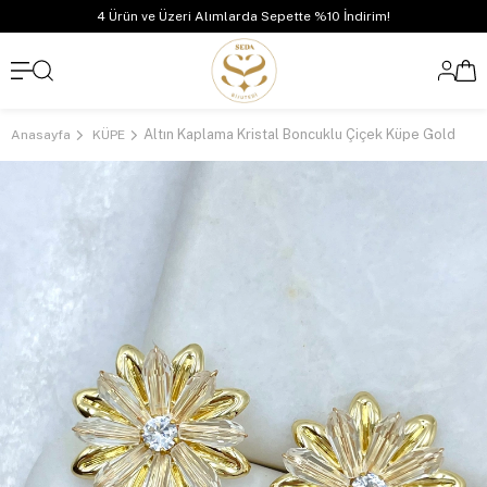
4 Ürün ve Üzeri Alımlarda Sepette %10 İndirim!
Altın Kaplama Kristal Boncuklu Çiçek Küpe Gold
Anasayfa
KÜPE