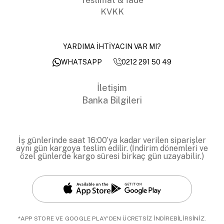
KVKK
YARDIMA İHTİYACIN VAR MI?
0212 291 50 49
WHATSAPP
İletişim
Banka Bilgileri
İş günlerinde saat 16:00’ya kadar verilen siparişler
aynı gün kargoya teslim edilir. (İndirim dönemleri ve
özel günlerde kargo süresi birkaç gün uzayabilir.)
*APP STORE VE GOOGLE PLAY'DEN ÜCRETSİZ İNDİREBİLİRSİNİZ.