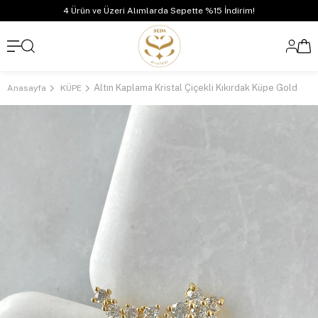
4 Ürün ve Üzeri Alımlarda Sepette %15 İndirim!
Altın Kaplama Kristal Çiçekli Kıkırdak Küpe Gold
Anasayfa
KÜPE