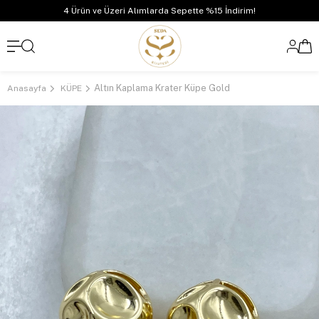
4 Ürün ve Üzeri Alımlarda Sepette %15 İndirim!
Altın Kaplama Krater Küpe Gold
Anasayfa
KÜPE