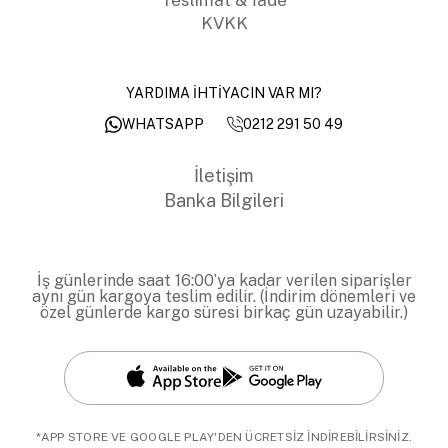
KVKK
YARDIMA İHTİYACIN VAR MI?
0212 291 50 49
WHATSAPP
İletişim
Banka Bilgileri
İş günlerinde saat 16:00’ya kadar verilen siparişler
aynı gün kargoya teslim edilir. (İndirim dönemleri ve
özel günlerde kargo süresi birkaç gün uzayabilir.)
*APP STORE VE GOOGLE PLAY'DEN ÜCRETSİZ İNDİREBİLİRSİNİZ.