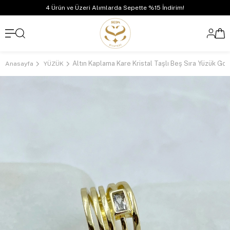
4 Ürün ve Üzeri Alımlarda Sepette %15 İndirim!
Altın Kaplama Kare Kristal Taşlı Beş Sıra Yüzük Gol
Anasayfa
YÜZÜK