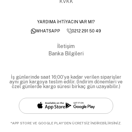
KVKK
YARDIMA İHTİYACIN VAR MI?
0212 291 50 49
WHATSAPP
İletişim
Banka Bilgileri
İş günlerinde saat 16:00’ya kadar verilen siparişler
aynı gün kargoya teslim edilir. (İndirim dönemleri ve
özel günlerde kargo süresi birkaç gün uzayabilir.)
*APP STORE VE GOOGLE PLAY'DEN ÜCRETSİZ İNDİREBİLİRSİNİZ.