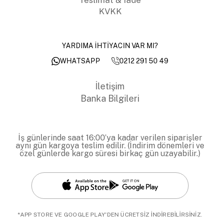
KVKK
YARDIMA İHTİYACIN VAR MI?
0212 291 50 49
WHATSAPP
İletişim
Banka Bilgileri
İş günlerinde saat 16:00’ya kadar verilen siparişler
aynı gün kargoya teslim edilir. (İndirim dönemleri ve
özel günlerde kargo süresi birkaç gün uzayabilir.)
*APP STORE VE GOOGLE PLAY'DEN ÜCRETSİZ İNDİREBİLİRSİNİZ.