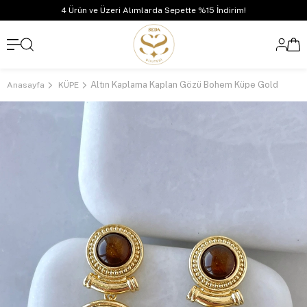
4 Ürün ve Üzeri Alımlarda Sepette %15 İndirim!
Altın Kaplama Kaplan Gözü Bohem Küpe Gold
Anasayfa
KÜPE