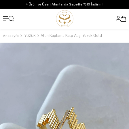
4 Ürün ve Üzeri Alımlarda Sepette %10 İndirim!
Altın Kaplama Kalp Atışı Yüzük Gold
Anasayfa
YÜZÜK