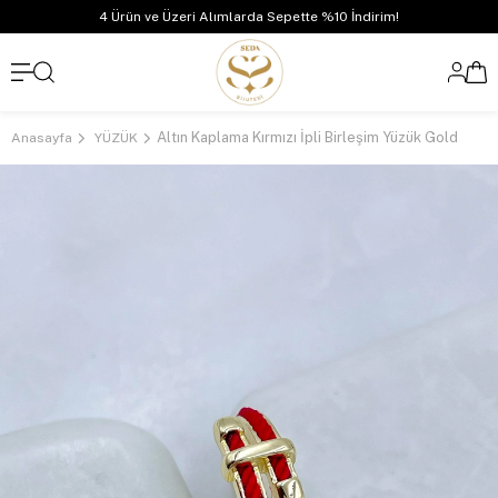
4 Ürün ve Üzeri Alımlarda Sepette %10 İndirim!
Altın Kaplama Kırmızı İpli Birleşim Yüzük Gold
Anasayfa
YÜZÜK