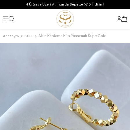
4 Ürün ve Üzeri Alımlarda Sepette %15 İndirim!
Altın Kaplama Küp Yansımalı Küpe Gold
Anasayfa
KÜPE