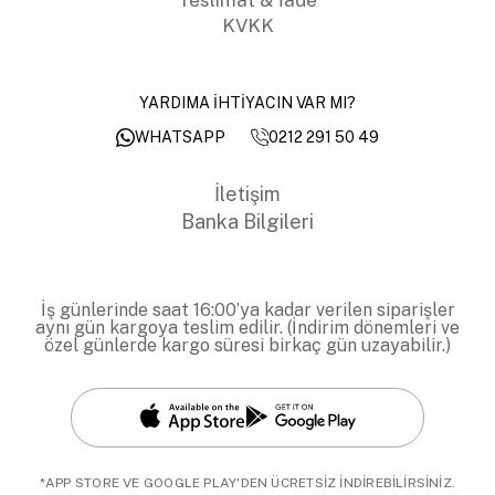
KVKK
YARDIMA İHTİYACIN VAR MI?
0212 291 50 49
WHATSAPP
İletişim
Banka Bilgileri
İş günlerinde saat 16:00’ya kadar verilen siparişler
aynı gün kargoya teslim edilir. (İndirim dönemleri ve
özel günlerde kargo süresi birkaç gün uzayabilir.)
*APP STORE VE GOOGLE PLAY'DEN ÜCRETSİZ İNDİREBİLİRSİNİZ.