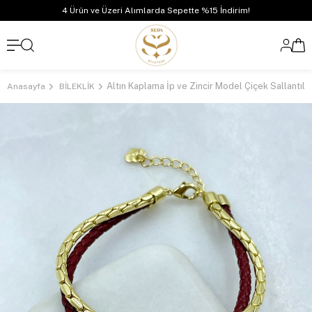
4 Ürün ve Üzeri Alımlarda Sepette %15 İndirim!
Anasayfa
BİLEKLİK