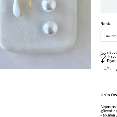
Renk
Küpe Boyut
Favor
Fiyat
T
Ürün Öze
Nişantaşı
güvenilir 
kaplama ü