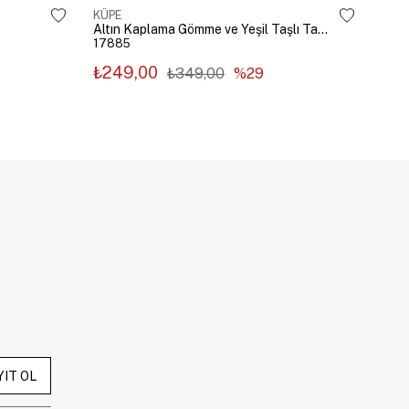
KÜPE
KÜP
Altın Kaplama Gömme ve Yeşil Taşlı Tasarım Küpe Gümüş
17885
178
₺249,00
₺2
₺349,00
%29
YIT OL