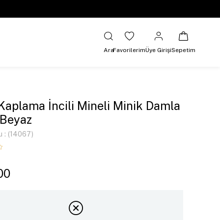
Ara
Favorilerim
Üye Girişi
Sepetim
 Kaplama İncili Mineli Minik Damla
 Beyaz
u
(14067)
00