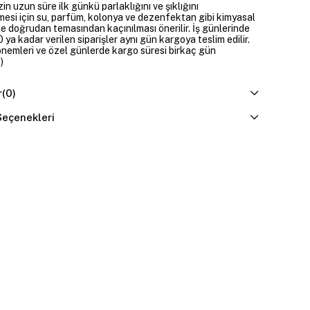
zin uzun süre ilk günkü parlaklığını ve şıklığını
mesi için su, parfüm, kolonya ve dezenfektan gibi kimyasal
e doğrudan temasından kaçınılması önerilir. İş günlerinde
 ya kadar verilen siparişler aynı gün kargoya teslim edilir.
dönemleri ve özel günlerde kargo süresi birkaç gün
)
r
(0)
eçenekleri