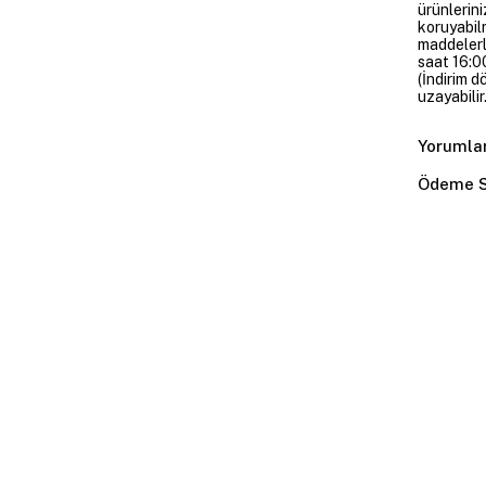
ürünlerini
koruyabil
maddelerl
saat 16:00
(İndirim 
uzayabilir.
Yorumla
Ödeme S