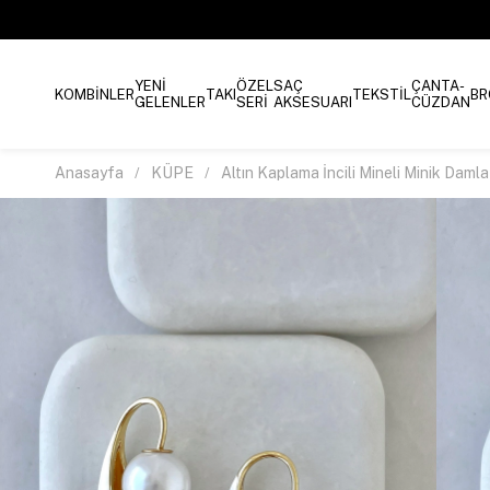
YENİ
ÖZEL
SAÇ
ÇANTA-
KOMBİNLER
TAKI
TEKSTİL
BR
GELENLER
SERİ
AKSESUARI
CÜZDAN
Anasayfa
KÜPE
Altın Kaplama İncili Mineli Minik Dam