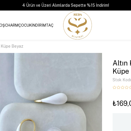
4 Ürün ve Üzeri Alımlarda Sepette %15 İndirim!
OŞ
CHARM
ÇOCUK
İNDİRİM
TAÇ
la Küpe Beyaz
Altın
Küpe
Stok Kod
₺169,