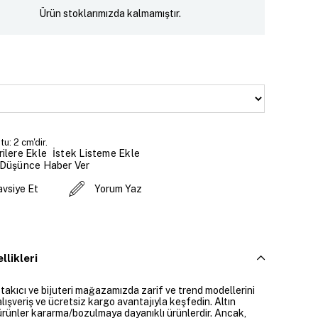
Ürün stoklarımızda kalmamıştır.
u: 2 cm'dir.
İstek Listeme Ekle
ilere Ekle
 Düşünce Haber Ver
avsiye Et
Yorum Yaz
llikleri
 takıcı ve bijuteri mağazamızda zarif ve trend modellerini
alışveriş ve ücretsiz kargo avantajıyla keşfedin. Altın
rünler kararma/bozulmaya dayanıklı ürünlerdir. Ancak,