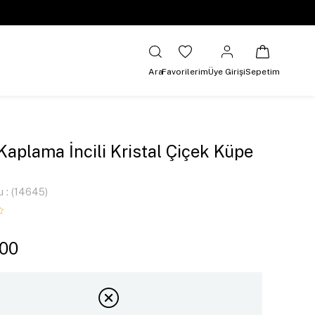
Ara
Favorilerim
Üye Girişi
Sepetim
 Kaplama İncili Kristal Çiçek Küpe
u
(14645)
,00