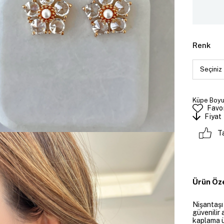
Renk
Küpe Boyut
Favor
Fiyat
T
Ürün Öze
Nişantaşı
güvenilir 
kaplama ü