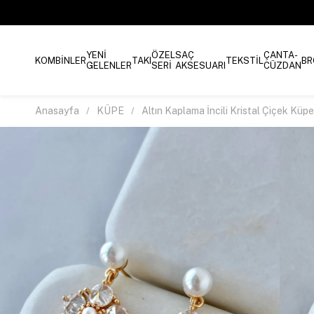
YENİ
ÖZEL
SAÇ
ÇANTA-
KOMBİNLER
TAKI
TEKSTİL
BR
GELENLER
SERİ
AKSESUARI
CÜZDAN
Anasayfa
KÜPE
Altın Kaplama İncili Kristal Çiçek Küp