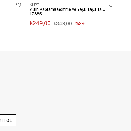
KÜPE
KÜP
Altın Kaplama Gömme ve Yeşil Taşlı Tasarım Küpe Gümüş
17885
178
₺249,00
₺2
₺349,00
%29
YIT OL