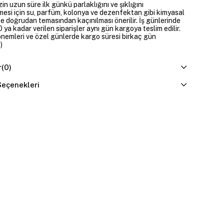
zin uzun süre ilk günkü parlaklığını ve şıklığını
mesi için su, parfüm, kolonya ve dezenfektan gibi kimyasal
e doğrudan temasından kaçınılması önerilir. İş günlerinde
 ya kadar verilen siparişler aynı gün kargoya teslim edilir.
dönemleri ve özel günlerde kargo süresi birkaç gün
)
r
(0)
eçenekleri