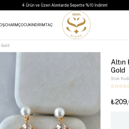
4 Ürün ve Üzeri Alımlarda Sepette %10 İndirim!
OŞ
CHARM
ÇOCUK
İNDİRİM
TAÇ
e Gold
Altın
Gold
Stok Kod
₺209