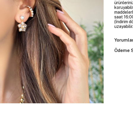
ürünlerini
koruyabil
maddelerl
saat 16:00
(İndirim 
uzayabilir.
Yorumla
Ödeme S