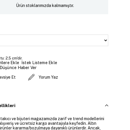
Ürün stoklarımızda kalmamıştır.
u: 2,5 cm'dir.
İstek Listeme Ekle
ilere Ekle
 Düşünce Haber Ver
avsiye Et
Yorum Yaz
llikleri
 takıcı ve bijuteri mağazamızda zarif ve trend modellerini
alışveriş ve ücretsiz kargo avantajıyla keşfedin. Altın
rünler kararma/bozulmaya dayanıklı ürünlerdir. Ancak,