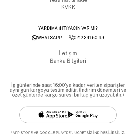
KVKK
YARDIMA İHTİYACIN VAR MI?
0212 291 50 49
WHATSAPP
İletişim
Banka Bilgileri
İş günlerinde saat 16:00’ya kadar verilen siparişler
aynı gün kargoya teslim edilir. (İndirim dönemleri ve
özel günlerde kargo süresi birkaç gün uzayabilir.)
*APP STORE VE GOOGLE PLAY'DEN ÜCRETSİZ İNDİREBİLİRSİNİZ.