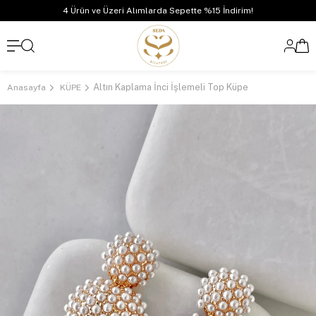
4 Ürün ve Üzeri Alımlarda Sepette %15 İndirim!
Altın Kaplama İnci İşlemeli Top Küpe
Anasayfa
KÜPE