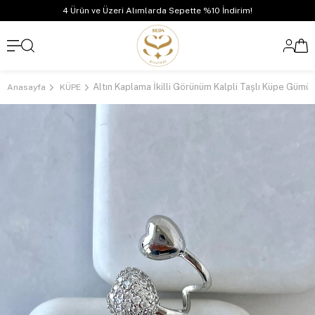
4 Ürün ve Üzeri Alımlarda Sepette %10 İndirim!
Altın Kaplama İkilli Görünüm Kalpli Taşlı Küpe Gümü
Anasayfa
KÜPE