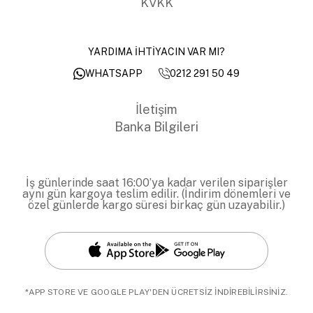
KVKK
YARDIMA İHTİYACIN VAR MI?
0212 291 50 49
WHATSAPP
İletişim
Banka Bilgileri
İş günlerinde saat 16:00’ya kadar verilen siparişler
aynı gün kargoya teslim edilir. (İndirim dönemleri ve
özel günlerde kargo süresi birkaç gün uzayabilir.)
*APP STORE VE GOOGLE PLAY'DEN ÜCRETSİZ İNDİREBİLİRSİNİZ.