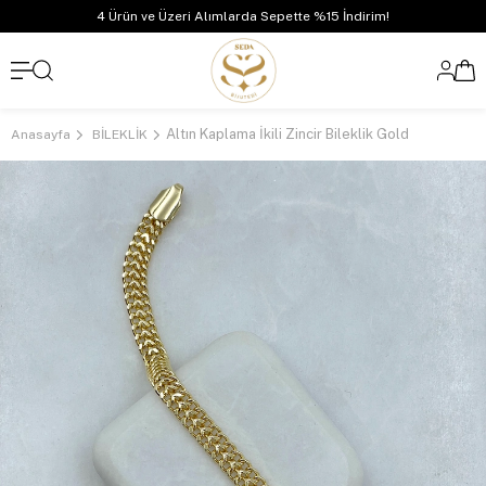
4 Ürün ve Üzeri Alımlarda Sepette %15 İndirim!
Altın Kaplama İkili Zincir Bileklik Gold
Anasayfa
BİLEKLİK