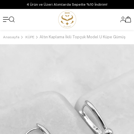
4 Ürün ve Üzeri Alımlarda Sepette %10 İndirim!
Altın Kaplama İkili Topçuk Model U Küpe Gümüş
Anasayfa
KÜPE