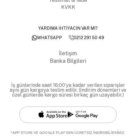
KVKK
YARDIMA İHTİYACIN VAR MI?
0212 291 50 49
WHATSAPP
İletişim
Banka Bilgileri
İş günlerinde saat 16:00’ya kadar verilen siparişler
aynı gün kargoya teslim edilir. (İndirim dönemleri ve
özel günlerde kargo süresi birkaç gün uzayabilir.)
*APP STORE VE GOOGLE PLAY'DEN ÜCRETSİZ İNDİREBİLİRSİNİZ.