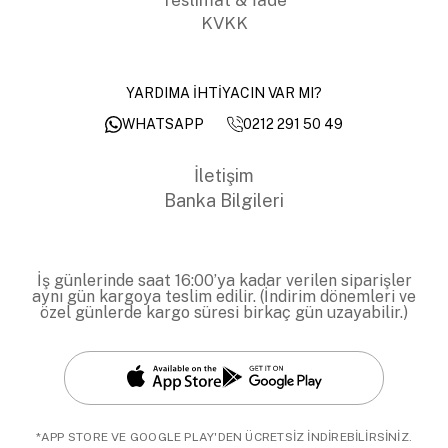
KVKK
YARDIMA İHTİYACIN VAR MI?
0212 291 50 49
WHATSAPP
İletişim
Banka Bilgileri
İş günlerinde saat 16:00’ya kadar verilen siparişler
aynı gün kargoya teslim edilir. (İndirim dönemleri ve
özel günlerde kargo süresi birkaç gün uzayabilir.)
*APP STORE VE GOOGLE PLAY'DEN ÜCRETSİZ İNDİREBİLİRSİNİZ.