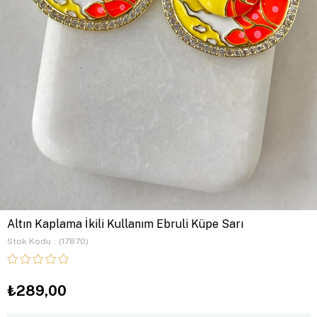
Altın Kaplama İkili Kullanım Ebruli Küpe Sarı
Stok Kodu
(17870)
₺289,00