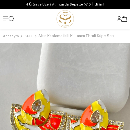
4 Ürün ve Üzeri Alımlarda Sepette %15 İndirim!
Altın Kaplama İkili Kullanım Ebruli Küpe Sarı
Anasayfa
KÜPE