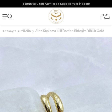
4 Ürün ve Üzeri Alımlarda Sepette %15 İndirim!
Altın Kaplama İkili Bombe Birleşim Yüzük Gold
Anasayfa
YÜZÜK