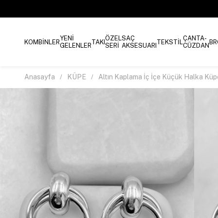
YENİ
ÖZEL
SAÇ
ÇANTA-
KOMBİNLER
TAKI
TEKSTİL
BR
GELENLER
SERİ
AKSESUARI
CÜZDAN
Anasayfa
KÜPE
Altın Kaplama İç İçe Küçük Halka Kü