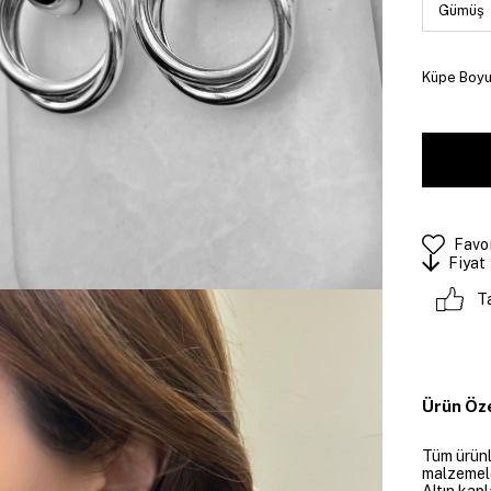
Küpe Boyut
Favor
Fiyat
T
Ürün Öze
Tüm ürünle
malzemeler
Altın kapl