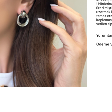
Ürünlerim
üretilmişt
uzatmak i
temas etme
kaplaması
verilen si
Yorumla
Ödeme S