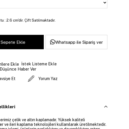
u : 2.6 cm'dir. Çift Satılmaktadır.
Whatsapp ile Sipariş ver
İstek Listeme Ekle
ilere Ekle
 Düşünce Haber Ver
avsiye Et
Yorum Yaz
llikleri
rimiz çelik ve altın kaplamadır. Yüksek kaliteli
 ve ileri kaplama teknolojileri kullanılarak üretilmektedir.
ama işlemi, ürünlerin parlaklığını ve dayanıklılığını artırır.