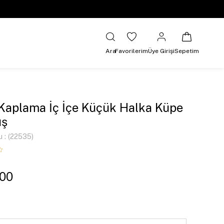
Ara
Favorilerim
Üye Girişi
Sepetim
 Kaplama İç İçe Küçük Halka Küpe
ş
u
(22535)
,00