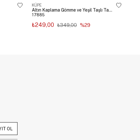
KÜPE
KÜP
Altın Kaplama Gömme ve Yeşil Taşlı Tasarım Küpe Gümüş
17885
178
₺249,00
₺2
₺349,00
%29
YIT OL