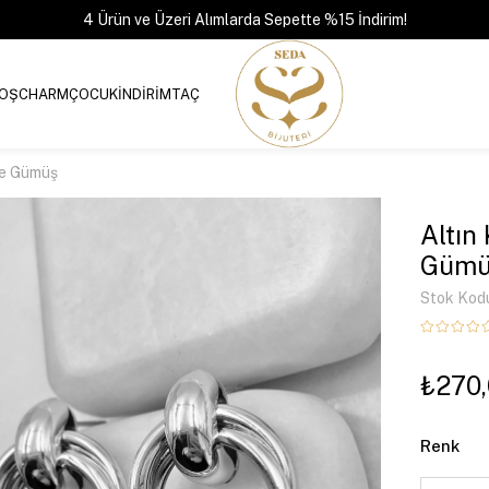
4 Ürün ve Üzeri Alımlarda Sepette %15 İndirim!
OŞ
CHARM
ÇOCUK
İNDİRİM
TAÇ
pe Gümüş
Altın
Gümü
Stok Kod
₺270
Renk