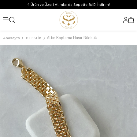
4 Ürün ve Üzeri Alımlarda Sepette %15 İndirim!
Altın Kaplama Hasır Bileklik
Anasayfa
BİLEKLİK