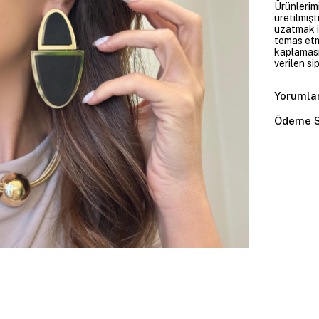
Ürünlerim
üretilmişt
uzatmak i
temas etme
kaplaması
verilen si
Yorumla
Ödeme S