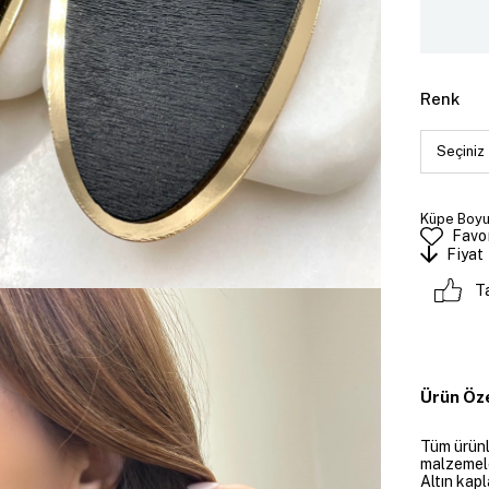
Renk
Küpe Boyut
Favor
Fiyat
T
Ürün Öze
Tüm ürünle
malzemeler
Altın kapl