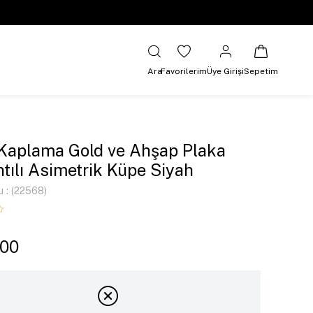
Ara
Favorilerim
Üye Girişi
Sepetim
 Kaplama Gold ve Ahşap Plaka
ntılı Asimetrik Küpe Siyah
u
(22568)
,00