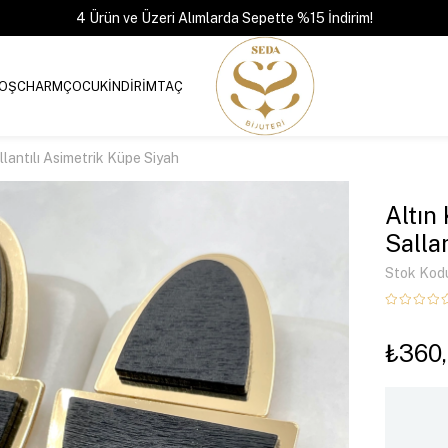
4 Ürün ve Üzeri Alımlarda Sepette %15 İndirim!
OŞ
CHARM
ÇOCUK
İNDİRİM
TAÇ
lantılı Asimetrik Küpe Siyah
Altın
Salla
Stok Kod
₺360