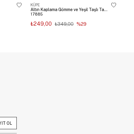
KÜPE
KÜP
Altın Kaplama Gömme ve Yeşil Taşlı Tasarım Küpe Gümüş
17885
178
₺249,00
₺2
₺349,00
%29
YIT OL