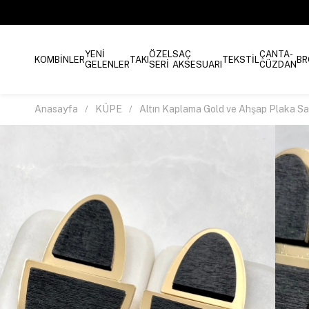
YENİ
ÖZEL
SAÇ
ÇANTA-
KOMBİNLER
TAKI
TEKSTİL
BR
GELENLER
SERİ
AKSESUARI
CÜZDAN
Anasayfa
KÜPE
Altın Kaplama Gold ve Ahşap Plaka Sal