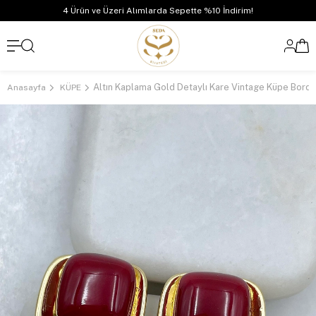
4 Ürün ve Üzeri Alımlarda Sepette %10 İndirim!
Altın Kaplama Gold Detaylı Kare Vintage Küpe Bord
Anasayfa
KÜPE