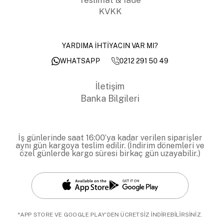
KVKK
YARDIMA İHTİYACIN VAR MI?
0212 291 50 49
WHATSAPP
İletişim
Banka Bilgileri
İş günlerinde saat 16:00’ya kadar verilen siparişler
aynı gün kargoya teslim edilir. (İndirim dönemleri ve
özel günlerde kargo süresi birkaç gün uzayabilir.)
*APP STORE VE GOOGLE PLAY'DEN ÜCRETSİZ İNDİREBİLİRSİNİZ.