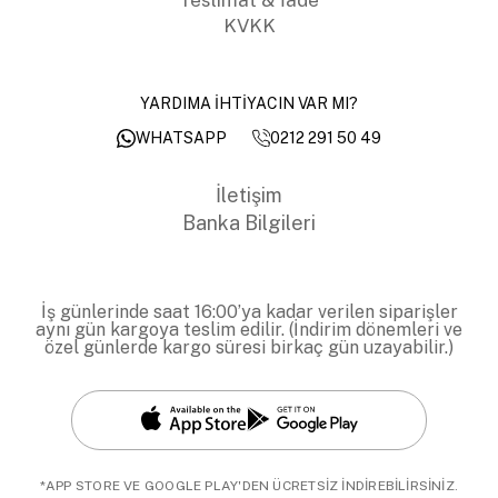
KVKK
YARDIMA İHTİYACIN VAR MI?
0212 291 50 49
WHATSAPP
İletişim
Banka Bilgileri
İş günlerinde saat 16:00’ya kadar verilen siparişler
aynı gün kargoya teslim edilir. (İndirim dönemleri ve
özel günlerde kargo süresi birkaç gün uzayabilir.)
*APP STORE VE GOOGLE PLAY'DEN ÜCRETSİZ İNDİREBİLİRSİNİZ.