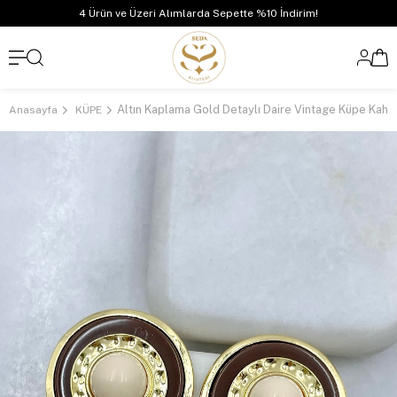
4 Ürün ve Üzeri Alımlarda Sepette %10 İndirim!
Altın Kaplama Gold Detaylı Daire Vintage Küpe Kahv
Anasayfa
KÜPE